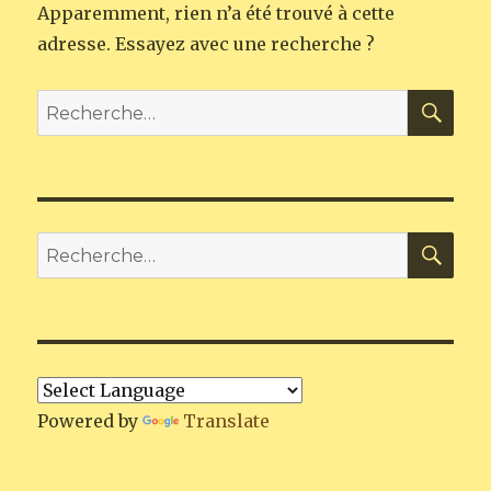
Apparemment, rien n’a été trouvé à cette
adresse. Essayez avec une recherche ?
REC
Recherche
pour
:
REC
Recherche
pour
:
Powered by
Translate