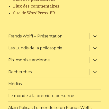
Flux des commentaires
Site de WordPress-FR
ouvrir
Francis Wolff – Présentation
le
sous-
menu
ouvrir
Les Lundis de la philosophie
le
sous-
menu
ouvrir
Philosophie ancienne
le
sous-
menu
ouvrir
Recherches
le
sous-
menu
Médias
Le monde à la première personne
Alain Policar. Le monde selon Francis Wolff.