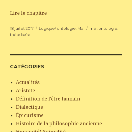
Lire le chapitre
Publié
Catégories
Étiquettes
18 juillet 2017
Logique/ ontologie
,
Mal
mal
,
ontologie
,
le
théodicée
CATÉGORIES
Actualités
Aristote
Définition de l'être humain
Dialectique
Épicurisme
Histoire de la philosophie ancienne
Humanité/ Animalité