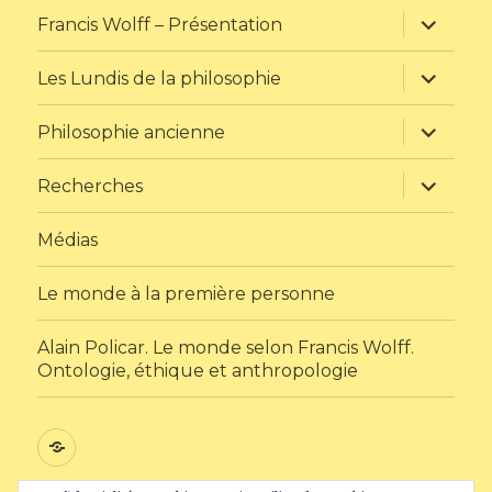
ouvrir
Francis Wolff – Présentation
le
sous-
menu
ouvrir
Les Lundis de la philosophie
le
sous-
menu
ouvrir
Philosophie ancienne
le
sous-
menu
ouvrir
Recherches
le
sous-
menu
Médias
Le monde à la première personne
Alain Policar. Le monde selon Francis Wolff.
Ontologie, éthique et anthropologie
Médias