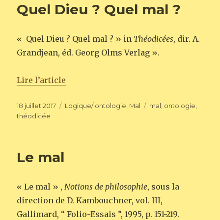
Quel Dieu ? Quel mal ?
« Quel Dieu ? Quel mal ? » in
Théodicées
, dir. A.
Grandjean, éd. Georg Olms Verlag ».
Lire l’article
Publié
Catégories
Étiquettes
18 juillet 2017
Logique/ ontologie
,
Mal
mal
,
ontologie
,
le
théodicée
Le mal
« Le mal » ,
Notions de philosophie
, sous la
direction de D. Kambouchner, vol. III,
Gallimard, “ Folio-Essais ”, 1995, p. 151-219.