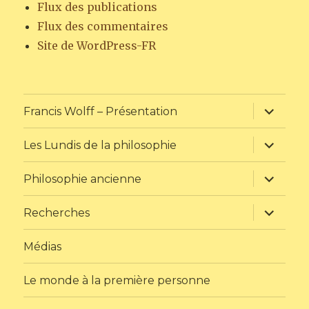
Flux des publications
Flux des commentaires
Site de WordPress-FR
ouvrir
Francis Wolff – Présentation
le
sous-
menu
ouvrir
Les Lundis de la philosophie
le
sous-
menu
ouvrir
Philosophie ancienne
le
sous-
menu
ouvrir
Recherches
le
sous-
menu
Médias
Le monde à la première personne