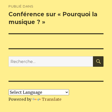
Navigation
PUBLIÉ DANS
de
Conférence sur « Pourquoi la
musique ? »
l’article
REC
Recherche
pour
:
Powered by
Translate