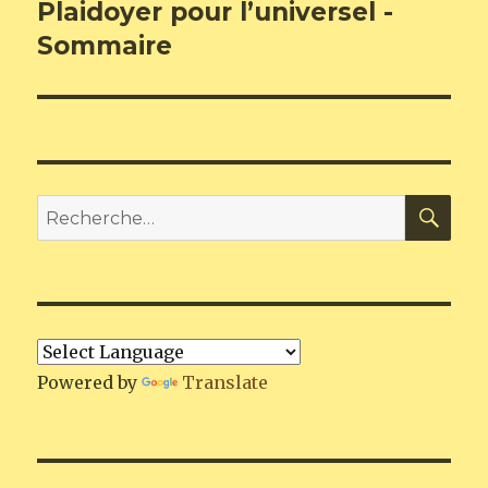
de
Plaidoyer pour l’universel -
Article
précédent :
Sommaire
l’article
REC
Recherche
pour
:
Powered by
Translate