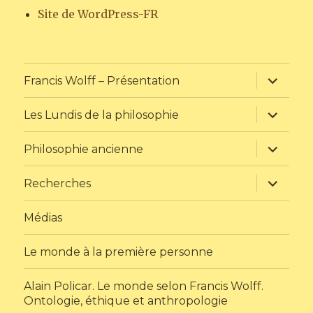
Site de WordPress-FR
ouvrir
Francis Wolff – Présentation
le
sous-
menu
ouvrir
Les Lundis de la philosophie
le
sous-
menu
ouvrir
Philosophie ancienne
le
sous-
menu
ouvrir
Recherches
le
sous-
menu
Médias
Le monde à la première personne
Alain Policar. Le monde selon Francis Wolff.
Ontologie, éthique et anthropologie