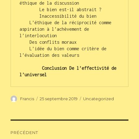
éthique de la discussion

        Le bien est-il abstrait ?

        Inaccessibilité du bien

    L’éthique de la réciprocité comme 
aspiration à l’achèvement de 
l’interlocution

    Des conflits moraux

    L’idée du bien comme critère de 
l’évaluation des valeurs

         Conclusion De l’effectivité de 
l’universel
Auteur
Publié
Catégories
Francis
25 septembre 2019
Uncategorized
le
Navigation
PRÉCÉDENT